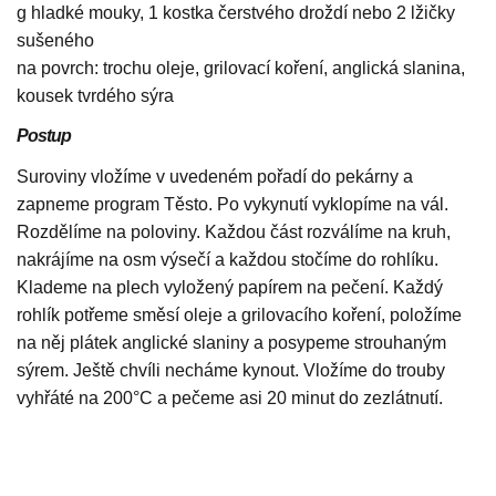
g hladké mouky, 1 kostka čerstvého droždí nebo 2 lžičky
sušeného
na povrch: trochu oleje, grilovací koření, anglická slanina,
kousek tvrdého sýra
Postup
Suroviny vložíme v uvedeném pořadí do pekárny a
zapneme program Těsto. Po vykynutí vyklopíme na vál.
Rozdělíme na poloviny. Každou část rozválíme na kruh,
nakrájíme na osm výsečí a každou stočíme do rohlíku.
Klademe na plech vyložený papírem na pečení. Každý
rohlík potřeme směsí oleje a grilovacího koření, položíme
na něj plátek anglické slaniny a posypeme strouhaným
sýrem. Ještě chvíli necháme kynout. Vložíme do trouby
vyhřáté na 200°C a pečeme asi 20 minut do zezlátnutí.