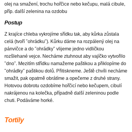
olej na smažení, trochu hořčice nebo kečupu, malá cibule,
příp. další zelenina na ozdobu
Postup
Z krajíce chleba vykrojíme sřídku tak, aby kůrka zůstala
celá (tvoří "ohrádku"). Kůrku dáme na rozpálený olej na
pánvičce a do "ohrádky" vlijeme jedno vidličkou
rozšlehané vejce. Necháme ztuhnout aby vajíčko vytvořilo
"dno". Mezitím střídku namažeme paštikou a přiklopíme do
"ohrádky" paštikou dolů. Přitiskneme. Ještě chvíli necháme
smažit, pak opatrně obrátíme a opečeme z druhé strany.
Hotovou dobrotu ozdobíme hořčicí nebo kečupem, cibulí
nakrájenou na kolečka, případně další zeleninou podle
chuti. Podáváme horké.
Tortily