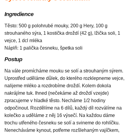
Ingredience
Těsto: 500 g polohrubé mouky, 200 g Hery, 100 g
strouhaného sýra, 1 kostička droždí (42 g), lžička soli, 1
vejce, 1 dcl mléka
Náplň: 1 palička česneku, špetka soli
Postup
Na vále promícháme mouku se solí a strouhaným sýrem.
Uprostřed uděláme důlek, do kterého rozklepneme vejce,
nalijeme mléko a rozdrobíme droždí. Kolem dokola
nakrájíme tuk. Ihned (nečekáme až droždí vzejde)
zpracujeme v hladké těsto. Necháme 1/2 hodiny
odpočinout. Rozdělíme na 6 dílů, každý díl rozválíme na
kolečko a uděláme z něj 16 výsečí. Na každou dáme
trochu utřeného česneku se solí a svineme do rohlíčku.
Nenecháváme kynout, potřeme rozšlehaným vajíčkem,