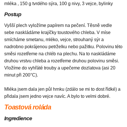
mléka , 150 g tvrdého sýra, 100 g nivy, 3 vejce, bylinky
Postup
Vyšší plech vyložíme papírem na pečení. Těsně vedle
sebe naskládáme krajíčky toustového chleba. V míse
smícháme smetanu, mléko, vejce, strouhaný sýr a
nadrobno pokrájenou petrželku nebo pažitku. Polovinu této
směsi rozetřeme na chléb na plechu. Na to naskládáme
druhou vrstvu chleba a rozetřeme druhou polovinu směsi.
Vložíme do vyhřáté trouby a upečeme dozlatova (asi 20
minut při 200°C).
Mléka jsem dala jen půl hrnku (zdálo se mi to dost řídké) a
přidala jsem jedno vejce navíc. A bylo to velmi dobré.
Toastová roláda
Ingredience