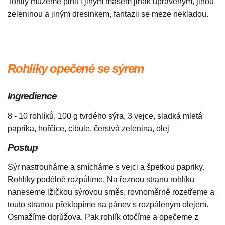
Tortily můžeme plnit i jiným masem jinak upraveným, jinou
zeleninou a jiným dresinkem, fantazii se meze nekladou.
Rohlíky opečené se sýrem
Ingredience
8 - 10 rohlíků, 100 g tvrdého sýra, 3 vejce, sladká mletá
paprika, hořčice, cibule, čerstvá zelenina, olej
Postup
Sýr nastrouháme a smícháme s vejci a špetkou papriky.
Rohlíky podélně rozpůlíme. Na řeznou stranu rohlíku
naneseme lžičkou sýrovou směs, rovnoměrně rozetřeme a
touto stranou překlopíme na pánev s rozpáleným olejem.
Osmažíme dorůžova. Pak rohlík otočíme a opečeme z