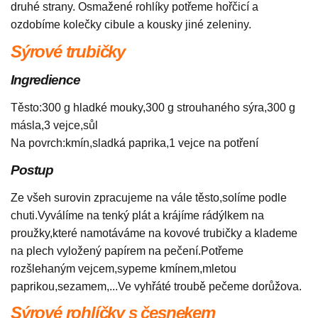
druhé strany. Osmažené rohlíky potřeme hořčicí a
ozdobíme kolečky cibule a kousky jiné zeleniny.
Sýrové trubičky
Ingredience
Těsto:300 g hladké mouky,300 g strouhaného sýra,300 g
másla,3 vejce,sůl
Na povrch:kmín,sladká paprika,1 vejce na potření
Postup
Ze všeh surovin zpracujeme na vále těsto,solíme podle
chuti.Vyválíme na tenký plát a krájíme rádýlkem na
proužky,které namotáváme na kovové trubičky a klademe
na plech vyložený papírem na pečení.Potřeme
rozšlehaným vejcem,sypeme kmínem,mletou
paprikou,sezamem,...Ve vyhřáté troubě pečeme dorůžova.
Sýrové rohlíčky s česnekem