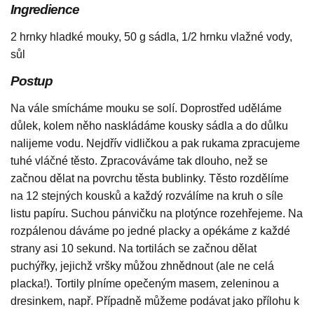
Ingredience
2 hrnky hladké mouky, 50 g sádla, 1/2 hrnku vlažné vody,
sůl
Postup
Na vále smícháme mouku se solí. Doprostřed uděláme
důlek, kolem něho naskládáme kousky sádla a do důlku
nalijeme vodu. Nejdřív vidličkou a pak rukama zpracujeme
tuhé vláčné těsto. Zpracováváme tak dlouho, než se
začnou dělat na povrchu těsta bublinky. Těsto rozdělíme
na 12 stejných kousků a každý rozválíme na kruh o síle
listu papíru. Suchou pánvičku na plotýnce rozehřejeme. Na
rozpálenou dáváme po jedné placky a opékáme z každé
strany asi 10 sekund. Na tortilách se začnou dělat
puchýřky, jejichž vršky můžou zhnědnout (ale ne celá
placka!). Tortily plníme opečeným masem, zeleninou a
dresinkem, např. Případně můžeme podávat jako přílohu k