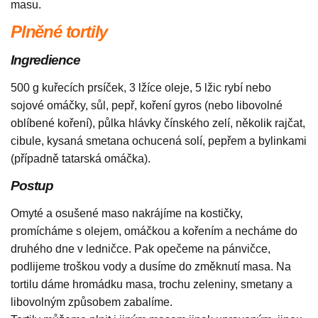
masu.
Plněné tortily
Ingredience
500 g kuřecích prsíček, 3 lžíce oleje, 5 lžic rybí nebo
sojové omáčky, sůl, pepř, koření gyros (nebo libovolné
oblíbené koření), půlka hlávky čínského zelí, několik rajčat,
cibule, kysaná smetana ochucená solí, pepřem a bylinkami
(případně tatarská omáčka).
Postup
Omyté a osušené maso nakrájíme na kostičky,
promícháme s olejem, omáčkou a kořením a necháme do
druhého dne v ledničce. Pak opečeme na pánvičce,
podlijeme troškou vody a dusíme do změknutí masa. Na
tortilu dáme hromádku masa, trochu zeleniny, smetany a
libovolným způsobem zabalíme.