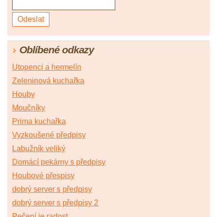
Oblíbené odkazy
Utopenci a hermelín
Zeleninová kuchařka
Houby
Moučníky
Prima kuchařka
Vyzkoušené předpisy
Labužník veliký
Domácí pekárny s předpisy
Houbové přespisy
dobrý server s předpisy
dobrý server s předpisy 2
Pečení je radost