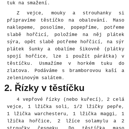
tuk na smažení.
Z vejce, mouky a strouhanky si
připravíme těstíčko na obalování. Maso
naklepeme, posolíme, popepříme, potřeme
slabě hořčicí, položíme na něj plátek
sýra, opět slabě potřeme hořčicí, na sýr
plátek šunky a obalíme šikovně (plátky
spojí hořčice, lze i použít párátka) v
těstíčku. Usmažíme v horkém tuku do
zlatova. Podáváme s bramborovou kaší a
zeleninovým salátem.
2. Řízky v těstíčku
4 vepřové řízky (nebo kuřecí), 2 celá
vejce, 1 lžička soli, 1/2 lžičky pepře,
1 lžička warchesteru, 1 lžička maggi, 1
lžička hořčice, 2 lžíce solamylu a 2
stroučky česneku. Do těstíčka maso