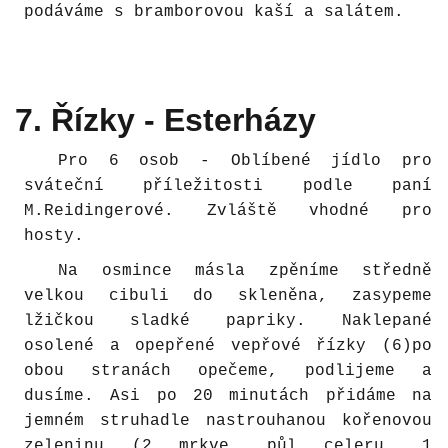
podáváme s bramborovou kaší a salátem.
7. Řízky - Esterházy
Pro 6 osob - Oblíbené jídlo pro
sváteční příležitosti podle paní
M.Reidingerové. Zvláště vhodné pro
hosty.
Na osmince másla zpěníme středně
velkou cibuli do skleněna, zasypeme
lžičkou sladké papriky. Naklepané
osolené a opepřené vepřové řízky (6)po
obou stranách opečeme, podlijeme a
dusíme. Asi po 20 minutách přidáme na
jemném struhadle nastrouhanou kořenovou
zeleninu (2 mrkve, půl celeru, 1