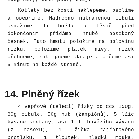
Kotlety bez kosti naklepeme, osolíme
a opepříme. Nadrobno nakrájenou cibuli
osmažíme do hněda a těsně před
dokončením přidáme hrubě posekaný
česnek. Tuto hmotu položíme na polovinu
řízku, položíme plátek nivy, řízek
přehneme, zaklepneme okraje a pečeme asi
5 minut na každé straně.
14. Plněný řízek
4 vepřové (telecí) řízky po cca 150g,
30g cibule, 50g hub (žampiónů), 5 lžic
kysané smetany, asi 1 dl hovězího vývaru
(z masoxu), 1 lžička rajčatového
protlaku, 1 žloutek, hladká mouka,