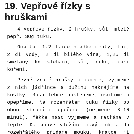
19. Vepřové řízky s
hruškami
4 vepřové řízky, 2 hrušky, sůl, mletý
pepř, 30g tuku.
Omáčka: 1-2 lžíce hladké mouky, tuk,
2 dl vody, 2 dl bílého vína, 1,25 dl
smetany ke šlehání, sůl, cukr, kari
koření.
Pevné zralé hrušky oloupeme, vyjmeme
z nich jádřince a dužinu nakrájíme na
kostky. Maso lehce naklepeme, osolíme a
opepříme. Na rozehřátém tuku řízky po
obou stranách opečeme (nejméně 8-10
minut). Měkké maso vyjmeme a necháme v
teple. Do pánve vložíme nový tuk a do
rozehřátého přidáme mouku, krátce ji