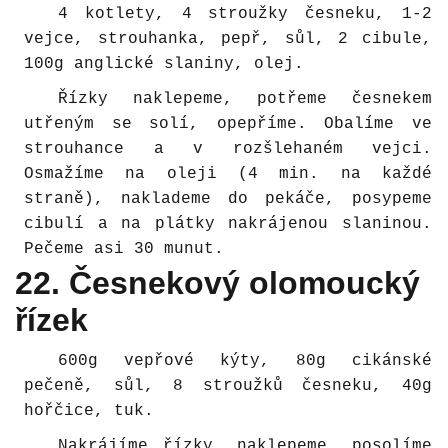
4 kotlety, 4 stroužky česneku, 1-2
vejce, strouhanka, pepř, sůl, 2 cibule,
100g anglické slaniny, olej.
Řízky naklepeme, potřeme česnekem
utřeným se solí, opepříme. Obalíme ve
strouhance a v rozšlehaném vejci.
Osmažíme na oleji (4 min. na každé
straně), naklademe do pekáče, posypeme
cibulí a na plátky nakrájenou slaninou.
Pečeme asi 30 munut.
22. Česnekový olomoucký
řízek
600g vepřové kýty, 80g cikánské
pečeně, sůl, 8 stroužků česneku, 40g
hořčice, tuk.
Nakrájíme řízky, naklepeme, posolíme