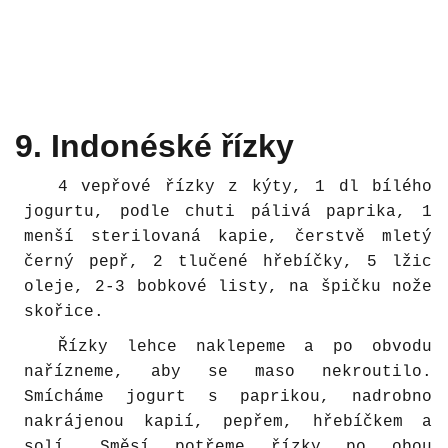
9. Indonéské řízky
4 vepřové řízky z kýty, 1 dl bílého
jogurtu, podle chuti pálivá paprika, 1
menší sterilovaná kapie, čerstvě mletý
černý pepř, 2 tlučené hřebíčky, 5 lžic
oleje, 2-3 bobkové listy, na špičku nože
skořice.
Řízky lehce naklepeme a po obvodu
nařízneme, aby se maso nekroutilo.
Smícháme jogurt s paprikou, nadrobno
nakrájenou kapií, pepřem, hřebíčkem a
solí. Směsí potřeme řízky po obou