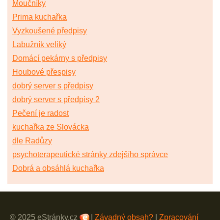
Moučníky
Prima kuchařka
Vyzkoušené předpisy
Labužník veliký
Domácí pekárny s předpisy
Houbové přespisy
dobrý server s předpisy
dobrý server s předpisy 2
Pečení je radost
kuchařka ze Slovácka
dle Radůzy
psychoterapeutické stránky zdejšího správce
Dobrá a obsáhlá kuchařka
© 2025 eStránky.cz
|
Závadný obsah?
|
Zpracování