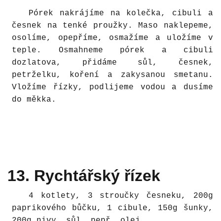
Pórek nakrájíme na kolečka, cibuli a
česnek na tenké proužky. Maso naklepeme,
osolíme, opepříme, osmažíme a uložíme v
teple. Osmahneme pórek a cibuli
dozlatova, přidáme sůl, česnek,
petrželku, koření a zakysanou smetanu.
Vložíme řízky, podlijeme vodou a dusíme
do měkka.
13. Rychtářský řízek
4 kotlety, 3 stroučky česneku, 200g
paprikového bůčku, 1 cibule, 150g šunky,
200g nivy, sůl, pepř, olej.