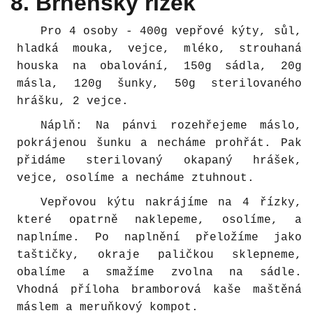
8. Brněnský řízek
Pro 4 osoby - 400g vepřové kýty, sůl,
hladká mouka, vejce, mléko, strouhaná
houska na obalování, 150g sádla, 20g
másla, 120g šunky, 50g sterilovaného
hrášku, 2 vejce.
Náplň: Na pánvi rozehřejeme máslo,
pokrájenou šunku a necháme prohřát. Pak
přidáme sterilovaný okapaný hrášek,
vejce, osolíme a necháme ztuhnout.
Vepřovou kýtu nakrájíme na 4 řízky,
které opatrně naklepeme, osolíme, a
naplníme. Po naplnění přeložíme jako
taštičky, okraje paličkou sklepneme,
obalíme a smažíme zvolna na sádle.
Vhodná příloha bramborová kaše maštěná
máslem a meruňkový kompot.