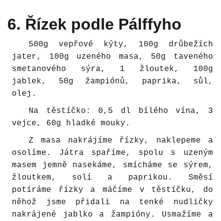
6. Řízek podle Pálffyho
500g vepřové kýty, 100g drůbežích
jater, 100g uzeného masa, 50g taveného
smetanového sýra, 1 žloutek, 100g
jablek, 50g žampiónů, paprika, sůl,
olej.
Na těstíčko: 0,5 dl bílého vína, 3
vejce, 60g hladké mouky.
Z masa nakrájíme řízky, naklepeme a
osolíme. Játra spaříme, spolu s uzeným
masem jemně nasekáme, smícháme se sýrem,
žloutkem, solí a paprikou. Směsí
potíráme řízky a máčíme v těstíčku, do
něhož jsme přidali na tenké nudličky
nakrájené jablko a žampióny. Usmažíme a