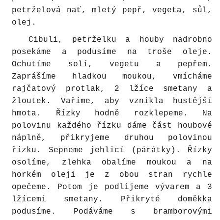
petrželová nať, mletý pepř, vegeta, sůl,
olej.
Cibuli, petrželku a houby nadrobno
posekáme a podusíme na troše oleje.
Ochutíme solí, vegetu a pepřem.
Zaprášíme hladkou moukou, vmícháme
rajčatový protlak, 2 lžíce smetany a
žloutek. Vaříme, aby vznikla hustější
hmota. Řízky hodně rozklepeme. Na
polovinu každého řízku dáme část houbové
náplně, přikryjeme druhou polovinou
řízku. Sepneme jehlicí (párátky). Řízky
osolíme, zlehka obalíme moukou a na
horkém oleji je z obou stran rychle
opečeme. Potom je podlijeme vývarem a 3
lžícemi smetany. Přikryté doměkka
podusíme. Podáváme s bramborovými