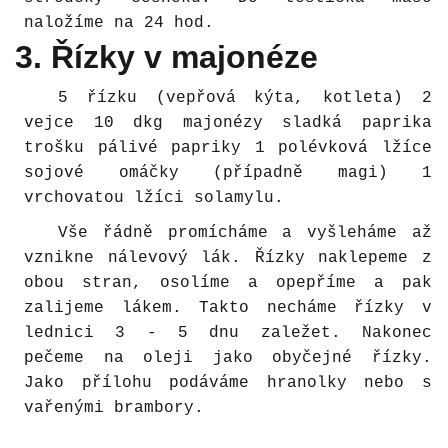
naložíme na 24 hod.
3. Řízky v majonéze
5 řízku (vepřová kýta, kotleta) 2
vejce 10 dkg majonézy sladká paprika
trošku pálivé papriky 1 polévková lžíce
sojové omáčky (případně magi) 1
vrchovatou lžíci solamylu.
Vše řádně promícháme a vyšleháme až
vznikne nálevový lák. Řízky naklepeme z
obou stran, osolíme a opepříme a pak
zalijeme lákem. Takto necháme řízky v
lednici 3 - 5 dnu zaležet. Nakonec
pečeme na oleji jako obyčejné řízky.
Jako přílohu podáváme hranolky nebo s
vařenými brambory.