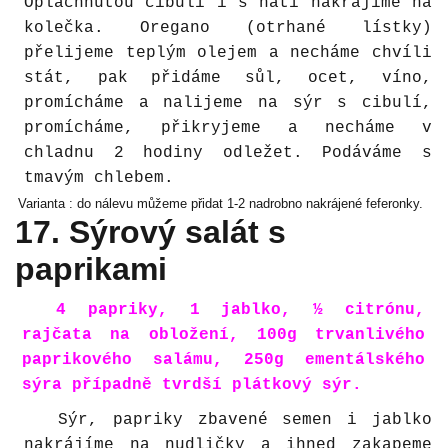
Opláchnutou cibuli i s natí nakrájíme na
kolečka. Oregano (otrhané lístky)
přelijeme teplým olejem a necháme chvíli
stát, pak přidáme sůl, ocet, víno,
promícháme a nalijeme na sýr s cibulí,
promícháme, přikryjeme a necháme v
chladnu 2 hodiny odležet. Podáváme s
tmavým chlebem.
Varianta : do nálevu můžeme přidat 1-2 nadrobno nakrájené feferonky.
17. Sýrový salát s
paprikami
4 papriky, 1 jablko, ½ citrónu,
rajčata na obložení, 100g trvanlivého
paprikového salámu, 250g ementálského
sýra případně tvrdší plátkový sýr.
Sýr, papriky zbavené semen i jablko
nakrájíme na nudličky a ihned zakapeme