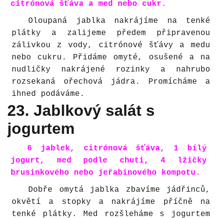
citrónová šťáva a med nebo cukr.
Oloupaná jablka nakrájíme na tenké
plátky a zalijeme předem připravenou
zálivkou z vody, citrónové šťávy a medu
nebo cukru. Přidáme omyté, osušené a na
nudličky nakrájené rozinky a nahrubo
rozsekaná ořechová jádra. Promícháme a
ihned podáváme.
23. Jablkový salát s
jogurtem
6 jablek, citrónová šťáva, 1 bílý
jogurt, med podle chuti, 4 lžičky
brusinkového nebo jeřabinového kompotu.
Dobře omytá jablka zbavíme jádřinců,
okvětí a stopky a nakrájíme příčně na
tenké plátky. Med rozšleháme s jogurtem