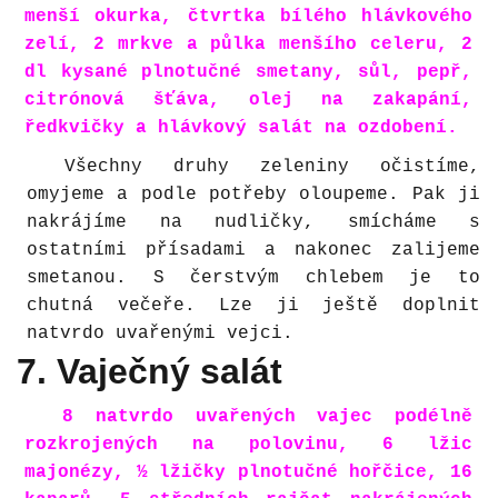
menší okurka, čtvrtka bílého hlávkového
zelí, 2 mrkve a půlka menšího celeru, 2
dl kysané plnotučné smetany, sůl, pepř,
citrónová šťáva, olej na zakapání,
ředkvičky a hlávkový salát na ozdobení.
Všechny druhy zeleniny očistíme,
omyjeme a podle potřeby oloupeme. Pak ji
nakrájíme na nudličky, smícháme s
ostatními přísadami a nakonec zalijeme
smetanou. S čerstvým chlebem je to
chutná večeře. Lze ji ještě doplnit
natvrdo uvařenými vejci.
7. Vaječný salát
8 natvrdo uvařených vajec podélně
rozkrojených na polovinu, 6 lžic
majonézy, ½ lžičky plnotučné hořčice, 16