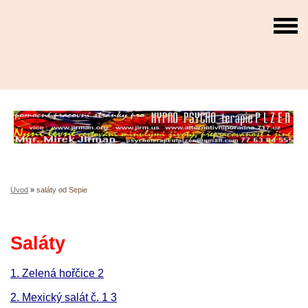
Úvod
»
saláty od Sepie
Saláty
1. Zelená hořčice 2
2. Mexický salát č. 1 3