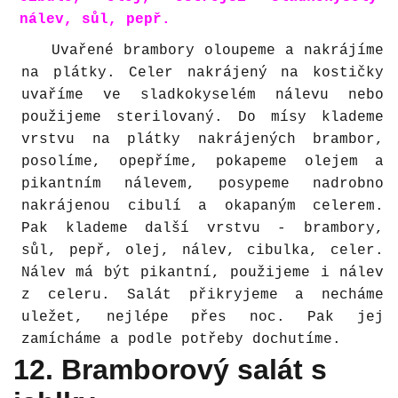
nálev, sůl, pepř.
Uvařené brambory oloupeme a nakrájíme
na plátky. Celer nakrájený na kostičky
uvaříme ve sladkokyselém nálevu nebo
použijeme sterilovaný. Do mísy klademe
vrstvu na plátky nakrájených brambor,
posolíme, opepříme, pokapeme olejem a
pikantním nálevem, posypeme nadrobno
nakrájenou cibulí a okapaným celerem.
Pak klademe další vrstvu - brambory,
sůl, pepř, olej, nálev, cibulka, celer.
Nálev má být pikantní, použijeme i nálev
z celeru. Salát přikryjeme a necháme
uležet, nejlépe přes noc. Pak jej
zamícháme a podle potřeby dochutíme.
12. Bramborový salát s