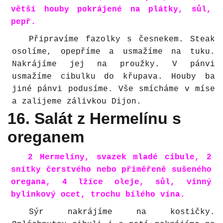
větší houby pokrájené na plátky, sůl,
pepř.
Připravíme fazolky s česnekem. Steak
osolíme, opepříme a usmažíme na tuku.
Nakrájíme jej na proužky. V pánvi
usmažíme cibulku do křupava. Houby ba
jiné pánvi podusíme. Vše smícháme v míse
a zalijeme zálivkou Dijon.
16. Salát z Hermelínu s
oreganem
2 Hermelíny, svazek mladé cibule, 2
snítky čerstvého nebo přiměřeně sušeného
oregana, 4 lžíce oleje, sůl, vinný
bylinkový ocet, trochu bílého vína.
Sýr nakrájíme na kostičky.