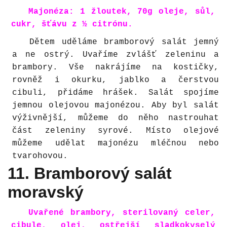
Majonéza: 1 žloutek, 70g oleje, sůl,
cukr, šťávu z ½ citrónu.
Dětem uděláme bramborový salát jemný
a ne ostrý. Uvaříme zvlášť zeleninu a
brambory. Vše nakrájíme na kostičky,
rovněž i okurku, jablko a čerstvou
cibuli, přidáme hrášek. Salát spojíme
jemnou olejovou majonézou. Aby byl salát
výživnější, můžeme do něho nastrouhat
část zeleniny syrové. Místo olejové
můžeme udělat majonézu mléčnou nebo
tvarohovou.
11. Bramborový salát
moravský
Uvařené brambory, sterilovaný celer,
cibule, olej, ostřejší sladkokyselý