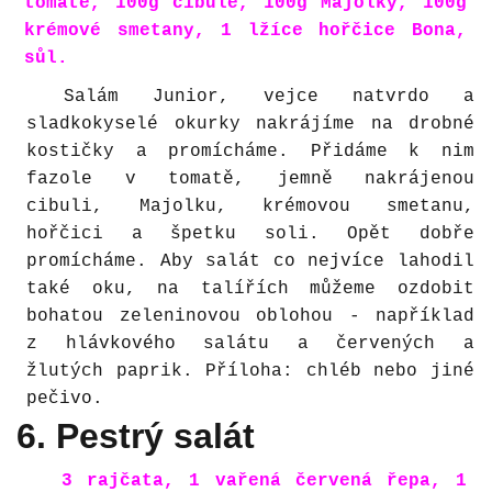
tomatě, 100g cibule, 100g Majolky, 100g
krémové smetany, 1 lžíce hořčice Bona,
sůl.
Salám Junior, vejce natvrdo a
sladkokyselé okurky nakrájíme na drobné
kostičky a promícháme. Přidáme k nim
fazole v tomatě, jemně nakrájenou
cibuli, Majolku, krémovou smetanu,
hořčici a špetku soli. Opět dobře
promícháme. Aby salát co nejvíce lahodil
také oku, na talířích můžeme ozdobit
bohatou zeleninovou oblohou - například
z hlávkového salátu a červených a
žlutých paprik. Příloha: chléb nebo jiné
pečivo.
6. Pestrý salát
3 rajčata, 1 vařená červená řepa, 1