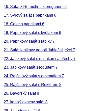
16. Salát z Hermelínu s oreganem 6
17. Sýrový salát s paprikami 6
18. Celer s paprikami 6
19. Paprikový salát s květákem 6
20. Paprikový salát s jablky 7
21. Salát jablkový neboli Jableční ježci 7
22. Jablkový salát s rozinkami a ořechy 7
23. Jablkový salát s jogurtem 7
24. Rajčatový salát s ementálem 7
25. Rajčatový salát s Rokfórem 8
26. Bavorský salát 8
27. Italský ovocný salát 8
28. Jahodový salát 8