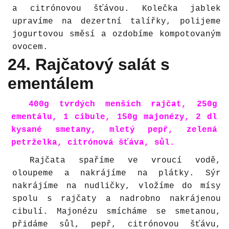
a citrónovou šťávou. Kolečka jablek
upravíme na dezertní talířky, polijeme
jogurtovou směsí a ozdobíme kompotovaným
ovocem.
24. Rajčatový salát s
ementálem
400g tvrdých menších rajčat, 250g
ementálu, 1 cibule, 150g majonézy, 2 dl
kysané smetany, mletý pepř, zelená
petrželka, citrónová šťáva, sůl.
Rajčata spaříme ve vroucí vodě,
oloupeme a nakrájíme na plátky. Sýr
nakrájíme na nudličky, vložíme do mísy
spolu s rajčaty a nadrobno nakrájenou
cibulí. Majonézu smícháme se smetanou,
přidáme sůl, pepř, citrónovou šťávu,