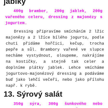
jablky
400g brambor, 200g jablek, 200g
vařeného celeru, dressing z majonézy s
jogurtem.
Dressing připravíme smícháním 2 lžic
majonézy a 2 lžíce bílého jogurtu, podle
chuti přidáme hořčici, kečup, trocha
pepře a sůl. Brambory vařené ve slupce
necháme vystydnout, oloupeme, nakrájíme
na kostičky, a stejně tak celer a
doplníme plátky jablek. Lehce vmícháme
jogurtovo-majonézový dressing a podáváme
buď jako lehčí večeři, nebo jako přílohu
např. k rybě.
13. Sýrový salát
350g sýra, 300g šunkového nebo