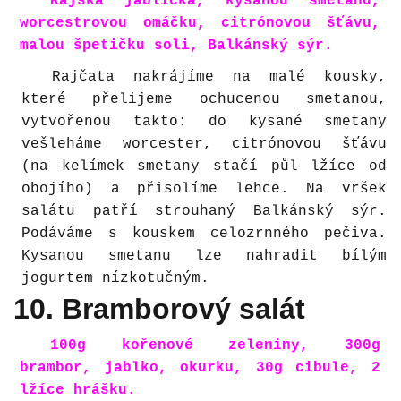
Rajská jablíčka, kysanou smetanu,
worcestrovou omáčku, citrónovou šťávu,
malou špetičku soli, Balkánský sýr.
Rajčata nakrájíme na malé kousky,
které přelijeme ochucenou smetanou,
vytvořenou takto: do kysané smetany
vešleháme worcester, citrónovou šťávu
(na kelímek smetany stačí půl lžíce od
obojího) a přisolíme lehce. Na vršek
salátu patří strouhaný Balkánský sýr.
Podáváme s kouskem celozrnného pečiva.
Kysanou smetanu lze nahradit bílým
jogurtem nízkotučným.
10. Bramborový salát
100g kořenové zeleniny, 300g
brambor, jablko, okurku, 30g cibule, 2
lžíce hrášku.