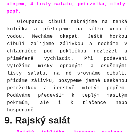
olejem, 4 listy salátu, petrželka, mletý
pepř.
Oloupanou cibuli nakrájíme na tenká
kolečka a přelijeme na sítku vroucí
vodou. Necháme okapat. Ještě horkou
cibuli zalijeme zálivkou a necháme v
chladničce pod pokličkou rozležet a
přiměřeně vychladit. Při podávání
vyložíme misky opranými a osušenými
listy salátu, na ně srovnáme cibuli,
přidáme zálivku, posypeme jemně usekanou
petrželkou a čerstvě mletým pepřem.
Podáváme především k teplým masitým
pokrmům, ale i k tlačence nebo
huspenině.
9. Rajský salát