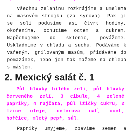
Všechnu zeleninu rozkrájíme a umeleme
na masovém strojku (za syrova). Pak ji
se solí podusíme asi čtvrt hodiny,
okořeníme, ochutíme octem a cukrem.
Napěchujeme do sklenic, povážeme.
Uskladníme v chladu a suchu. Podáváme k
vařeným, grilovaným masům, přidáváme do
pomazánek, nebo jen tak mažeme na chleba
s máslem.
2. Mexický salát č. 1
Půl hlávky bílého zelí, půl hlávky
červeného zelí, 3 cibule, 4 zelené
papriky, 4 rajčata, půl lžičky cukru, 2
lžíce oleje, celerová nať, ocet,
hořčice, mletý pepř, sůl.
Papriky umyjeme, zbavíme semen a