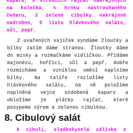
kaparů, 5 středních rajčat nakrájených
na kolečka, ½ hrnku nastrouhaného
čedaru, 2 zelené cibulky nakrájené
nadrobno, 5 listu hlávkového salátu,
sůl, pepř.
Z uvařených vajíček vyndáme žloutky a
bílky zatím dáme stranou. Žloutky dáme
do misky a rozmačkáme vidličkou. Přidáme
majonézu, hořčici, sůl a pepř, dobře
rozmícháme a vzniklou směsí naplníme
bílky. Na talíře rozložíme listy
hlávkového salátu, na ně položíme
naplněná vejce ozdobená kapary a
obložíme je plátky rajčat, které
posypeme sýrem a zelenou cibulkou.
8. Cibulový salát
6 cibulí, sladkokyselá zálivka s