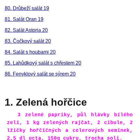
80. Drůbeží salát 19
81. Salát Oran 19
82. Salát Astoria 20
83. Čočkový salát 20
84. Salát s houbami 20
85. Lahůdkový salát s chřestem 20
86. Fenyklový salát se sýrem 20
1. Zelená hořčice
3 zelené papriky, půl hlávky bílého
zelí, 1 kg zelených rajčat, 2 cibule, 2
lžičky hořčičných a celerových semínek,
2,5 dl octa, 150g cukru, trocha soli.