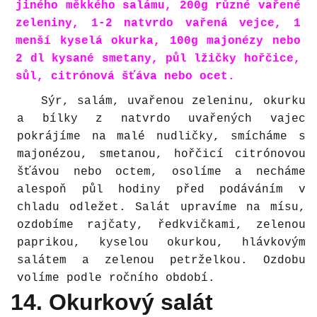
jiného měkkého salámu, 200g různé vařené
zeleniny, 1-2 natvrdo vařená vejce, 1
menší kyselá okurka, 100g majonézy nebo
2 dl kysané smetany, půl lžičky hořčice,
sůl, citrónová šťáva nebo ocet.
Sýr, salám, uvařenou zeleninu, okurku
a bílky z natvrdo uvařených vajec
pokrájíme na malé nudličky, smícháme s
majonézou, smetanou, hořčicí citrónovou
šťávou nebo octem, osolíme a necháme
alespoň půl hodiny před podáváním v
chladu odležet. Salát upravíme na mísu,
ozdobíme rajčaty, ředkvičkami, zelenou
paprikou, kyselou okurkou, hlávkovým
salátem a zelenou petrželkou. Ozdobu
volíme podle ročního období.
14. Okurkový salát