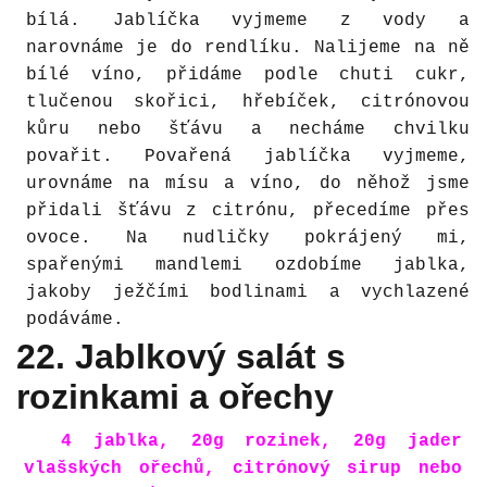
bílá. Jablíčka vyjmeme z vody a
narovnáme je do rendlíku. Nalijeme na ně
bílé víno, přidáme podle chuti cukr,
tlučenou skořici, hřebíček, citrónovou
kůru nebo šťávu a necháme chvilku
povařit. Povařená jablíčka vyjmeme,
urovnáme na mísu a víno, do něhož jsme
přidali šťávu z citrónu, přecedíme přes
ovoce. Na nudličky pokrájený mi,
spařenými mandlemi ozdobíme jablka,
jakoby ježčími bodlinami a vychlazené
podáváme.
22. Jablkový salát s
rozinkami a ořechy
4 jablka, 20g rozinek, 20g jader
vlašských ořechů, citrónový sirup nebo