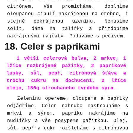
citrónem. Vše promícháme, doplníme
oloupanou cibulí nakrájenou na drobno, i
stejně pokrájenou uzeninu. Nemusíme
solit, dáme na talířky a přizdobíme
nakrájenými rajčaty. Podáváme s pečivem.
18. Celer s paprikami
1 větší celerová bulva, 2 mrkve, 1
lžíce rozkrájené pažitky, 2 paprikové
lusky, sůl, pepř, citrónová šťáva a
trochu cukru na dochucení, 2 lžíce
oleje, 150g strouhaného tvrdého sýra.
Zeleninu opereme, oloupeme a papriky
odjádříme. Celer nahrubo nastrouháme s
mrkví a sýrem, papriku nakrájíme na
nudličky a vše posypeme pažitkou. Olej,
sůl, pepř a cukr rozšleháme s citrónovou