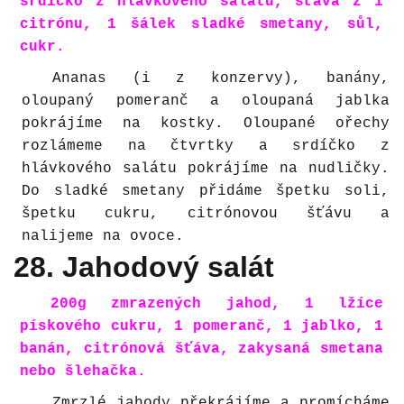
srdíčko z hlávkového salátu, šťáva z 1
citrónu, 1 šálek sladké smetany, sůl,
cukr.
Ananas (i z konzervy), banány,
oloupaný pomeranč a oloupaná jablka
pokrájíme na kostky. Oloupané ořechy
rozlámeme na čtvrtky a srdíčko z
hlávkového salátu pokrájíme na nudličky.
Do sladké smetany přidáme špetku soli,
špetku cukru, citrónovou šťávu a
nalijeme na ovoce.
28. Jahodový salát
200g zmrazených jahod, 1 lžíce
pískového cukru, 1 pomeranč, 1 jablko, 1
banán, citrónová šťáva, zakysaná smetana
nebo šlehačka.
Zmrzlé jahody překrájíme a promícháme