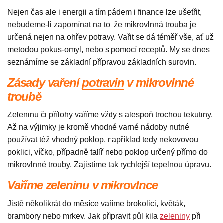
Nejen čas ale i energii a tím pádem i finance lze ušetřit,
nebudeme-li zapomínat na to, že mikrovlnná trouba je
určená nejen na ohřev potravy. Vařit se dá téměř vše, ať už
metodou pokus-omyl, nebo s pomocí receptů. My se dnes
seznámíme se základní přípravou základních surovin.
Zásady vaření
potravin
v mikrovlnné
troubě
Zeleninu či přílohy vaříme vždy s alespoň trochou tekutiny.
Až na výjimky je kromě vhodné varné nádoby nutné
používat též vhodný poklop, například tedy nekovovou
poklici, víčko, případně talíř nebo poklop určený přímo do
mikrovlnné trouby. Zajistíme tak rychlejší tepelnou úpravu.
Vaříme
zeleninu
v mikrovlnce
Jistě několikrát do měsíce vaříme brokolici, květák,
brambory nebo mrkev. Jak připravit půl kila
zeleniny
při