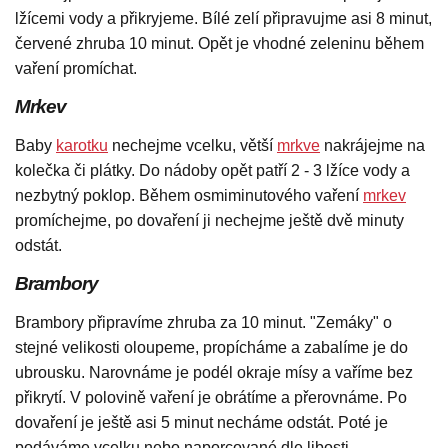
lžícemi vody a přikryjeme. Bílé zelí připravujme asi 8 minut,
červené zhruba 10 minut. Opět je vhodné zeleninu během
vaření promíchat.
Mrkev
Baby
karotku
nechejme vcelku, větší
mrkve
nakrájejme na
kolečka či plátky. Do nádoby opět patří 2 - 3 lžíce vody a
nezbytný poklop. Během osmiminutového vaření
mrkev
promíchejme, po dovaření ji nechejme ještě dvě minuty
odstát.
Brambory
Brambory připravíme zhruba za 10 minut. "Zemáky" o
stejné velikosti oloupeme, propícháme a zabalíme je do
ubrousku. Narovnáme je podél okraje mísy a vaříme bez
přikrytí. V polovině vaření je obrátíme a přerovnáme. Po
dovaření je ještě asi 5 minut necháme odstát. Poté je
podáváme vcelku nebo naporcované dle libosti.