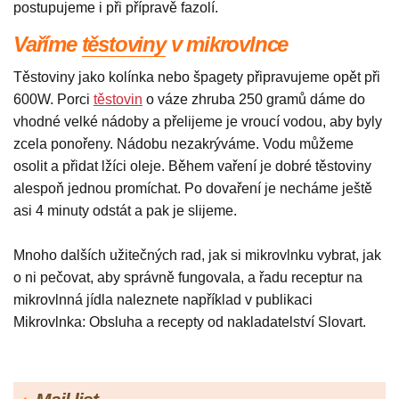
postupujeme i při přípravě fazolí.
Vaříme
těstoviny
v mikrovlnce
Těstoviny jako kolínka nebo špagety připravujeme opět při
600W. Porci
těstovin
o váze zhruba 250 gramů dáme do
vhodné velké nádoby a přelijeme je vroucí vodou, aby byly
zcela ponořeny. Nádobu nezakrýváme. Vodu můžeme
osolit a přidat lžíci oleje. Během vaření je dobré těstoviny
alespoň jednou promíchat. Po dovaření je necháme ještě
asi 4 minuty odstát a pak je slijeme.
Mnoho dalších užitečných rad, jak si mikrovlnku vybrat, jak
o ni pečovat, aby správně fungovala, a řadu receptur na
mikrovlnná jídla naleznete například v publikaci
Mikrovlnka: Obsluha a recepty od nakladatelství Slovart.