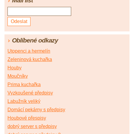
Mail list
Oblíbené odkazy
Utopenci a hermelín
Zeleninová kuchařka
Houby
Moučníky
Prima kuchařka
Vyzkoušené předpisy
Labužník veliký
Domácí pekárny s předpisy
Houbové přespisy
dobrý server s předpisy