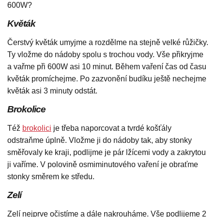
600W?
Květák
Čerstvý květák umyjme a rozdělme na stejně velké růžičky.
Ty vložme do nádoby spolu s trochou vody. Vše přikryjme
a vařme při 600W asi 10 minut. Během vaření čas od času
květák promíchejme. Po zazvonění budíku ještě nechejme
květák asi 3 minuty odstát.
Brokolice
Též
brokolici
je třeba naporcovat a tvrdé košťály
odstraňme úplně. Vložme ji do nádoby tak, aby stonky
směřovaly ke kraji, podlijme je pár lžícemi vody a zakrytou
ji vaříme. V polovině osmiminutového vaření je obraťme
stonky směrem ke středu.
Zelí
Zelí nejprve očistíme a dále nakrouháme. Vše podlijeme 2