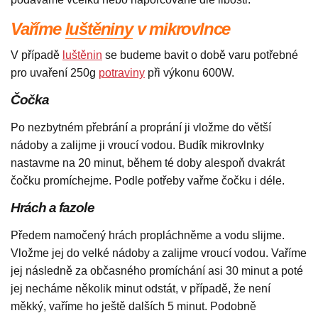
Vaříme
luštěniny
v mikrovlnce
V případě
luštěnin
se budeme bavit o době varu potřebné
pro uvaření 250g
potraviny
při výkonu 600W.
Čočka
Po nezbytném přebrání a proprání ji vložme do větší
nádoby a zalijme ji vroucí vodou. Budík mikrovlnky
nastavme na 20 minut, během té doby alespoň dvakrát
čočku promíchejme. Podle potřeby vařme čočku i déle.
Hrách a fazole
Předem namočený hrách propláchněme a vodu slijme.
Vložme jej do velké nádoby a zalijme vroucí vodou. Vaříme
jej následně za občasného promíchání asi 30 minut a poté
jej necháme několik minut odstát, v případě, že není
měkký, vaříme ho ještě dalších 5 minut. Podobně